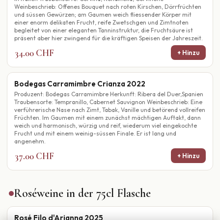
Weinbeschrieb: Offenes Bouquet nach roten Kirschen, Dörrfrüchten
und süssen Gewürzen; am Gaumen weich fliessender Körper mit
einer enorm delikaten Frucht, reife Zwetschgen und Zimtnoten
begleitet von einer eleganten Tanninstruktur, die Fruchtsäure ist
präsent aber hier zwingend für die kräftigen Speisen der Jahreszeit.
34.00 CHF
+ Hinzu
Bodegas Carramimbre Crianza 2022
Produzent: Bodegas Carramimbre Herkunft: Ribera del Duer,Spanien
Traubensorte: Tempranillo, Cabernet Sauvignon Weinbeschrieb: Eine
verführerische Nase nach Zimt, Tabak, Vanille und betörend vollreifen
Früchten. Im Gaumen mit einem zunächst mächtigen Auftakt, dann
weich und harmonisch, würzig und reif, wiederum viel eingekochte
Frucht und mit einem weinig-süssen Finale. Er ist lang und
angenehm.
37.00 CHF
+ Hinzu
Roséweine in der 75cl Flasche
Rosé Filo d'Arianna 2025