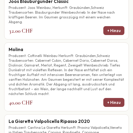
Joos Blauburgunder Classic
Produzent: Joos Weinbau, Herkunft: Graubünden,Schweiz
Traubensorten: Blauburgunder Weinbeschrieb: In der Nase nach
kräftigen Beeren. Im Gaumen grosszügig mit einem weichen
Abgang.
32.00 CHF
+ Hinzu
Molina
Produzent: Cottinelli Weinbau Herkunft: Graubünden,Schweiz
Traubensorten: Cabernet Cubin, Cabernet Dorio, Cabernet Dorsa,
Diolinoir, Gamaret, Merlot, Regent, Zweigelt Weinbeschrieb: Tiefes
Dunkelrot mit violetten Reflexen. In der Nase entfaltet sich ein
fruchtiger Auftakt mit intensiven Beerenaromen, fein unterlegt von
sanften Holznoten. Am Gaumen begeistert er mit seiner Komplexität
und dichten Aromatik. Der Abgang ist lang, ausdrucksstark und
fruchtbetont – ein Wein, der lange nachhallt und Lust auf den
nächsten Schluck macht.
40.00 CHF
+ Hinzu
La Giaretta Valpolicella Ripasso 2020
Produzent: Cantina La Giaretta Herkunft: Provinz Valpolicella,Veneto
in Italien Traubensorte: Corvina, Rondinella, Corvinone