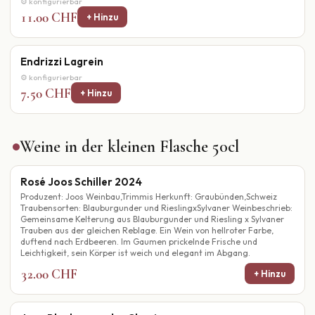
⚙ konfigurierbar
11.00 CHF
+ Hinzu
Endrizzi Lagrein
⚙ konfigurierbar
7.50 CHF
+ Hinzu
Weine in der kleinen Flasche 50cl
Rosé Joos Schiller 2024
Produzent: Joos Weinbau,Trimmis Herkunft: Graubünden,Schweiz
Traubensorten: Blauburgunder und RieslingxSylvaner Weinbeschrieb:
Gemeinsame Kelterung aus Blauburgunder und Riesling x Sylvaner
Trauben aus der gleichen Reblage. Ein Wein von hellroter Farbe,
duftend nach Erdbeeren. Im Gaumen prickelnde Frische und
Leichtigkeit, sein Körper ist weich und elegant im Abgang.
32.00 CHF
+ Hinzu