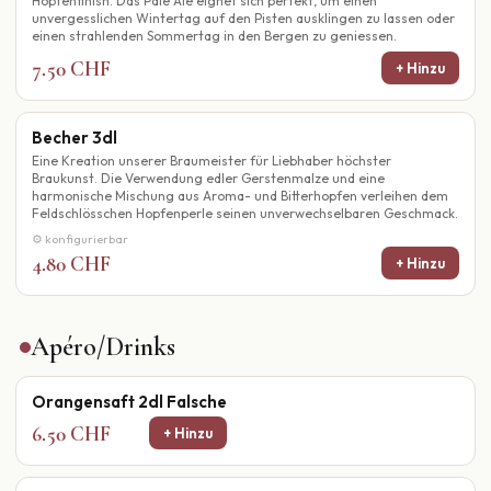
Hopfenfinish. Das Pale Ale eignet sich perfekt, um einen
unvergesslichen Wintertag auf den Pisten ausklingen zu lassen oder
einen strahlenden Sommertag in den Bergen zu geniessen.
7.50 CHF
+ Hinzu
Becher 3dl
Eine Kreation unserer Braumeister für Liebhaber höchster
Braukunst. Die Verwendung edler Gerstenmalze und eine
harmonische Mischung aus Aroma- und Bitterhopfen verleihen dem
Feldschlösschen Hopfenperle seinen unverwechselbaren Geschmack.
⚙ konfigurierbar
4.80 CHF
+ Hinzu
Apéro/Drinks
Orangensaft 2dl Falsche
6.50 CHF
+ Hinzu