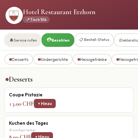
Hotel Restaurant Erzhorn
📍 Tisch 104
💳
📋 Bestell-Status
🔔
ℹ️
Service rufen
Bezahlen
Deklarati
Desserts
Kindergerichte
Heissgetränke
Heissgetr
Desserts
Coupe Pistazie
13.00 CHF
+ Hinzu
Kuchen des Tages
⚙ konfigurierbar
8.90 CHF
+ Hinzu